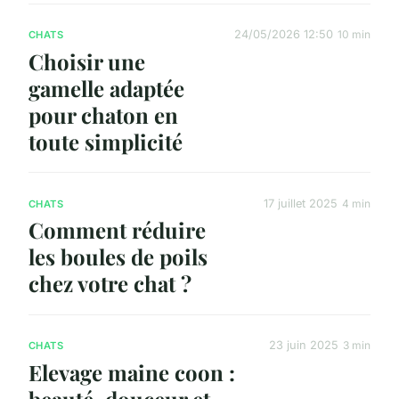
24/05/2026 12:50
10 min
CHATS
Choisir une
gamelle adaptée
pour chaton en
toute simplicité
17 juillet 2025
4 min
CHATS
Comment réduire
les boules de poils
chez votre chat ?
23 juin 2025
3 min
CHATS
Elevage maine coon :
beauté, douceur et