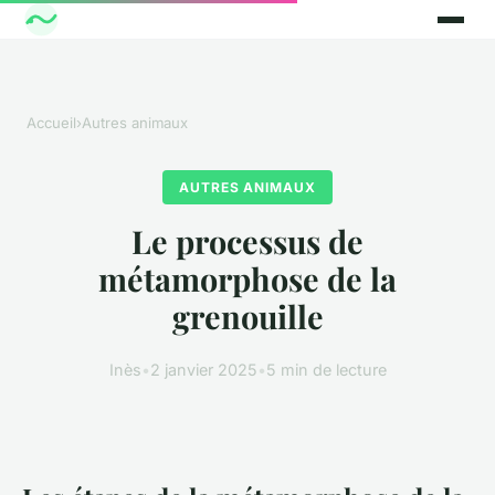
Accueil
›
Autres animaux
AUTRES ANIMAUX
Le processus de
métamorphose de la
grenouille
Inès
•
2 janvier 2025
•
5 min de lecture