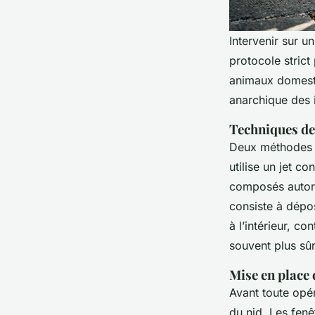
Intervenir sur u
protocole strict
animaux domesti
anarchique des i
Techniques de
Deux méthodes p
utilise un jet c
composés autoris
consiste à dépos
à l’intérieur, c
souvent plus sûr
Mise en place 
Avant toute opé
du nid. Les fenê