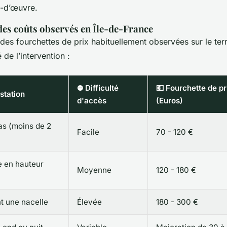
n-d’œuvre.
des coûts observés en Île-de-France
des fourchettes de prix habituellement observées sur le terr
 de l’intervention :
⛔ Difficulté
💶 Fourchette de p
station
d'accès
(Euros)
as (moins de 2
Facile
70 - 120 €
e en hauteur
Moyenne
120 - 180 €
t une nacelle
Élevée
180 - 300 €