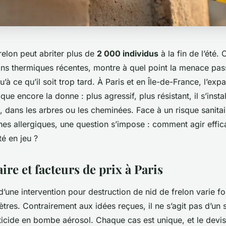
relon peut abriter plus de
2 000 individus
à la fin de l’été. 
ons thermiques récentes, montre à quel point la menace pa
u’à ce qu’il soit trop tard. À Paris et en Île-de-France, l’exp
que encore la donne : plus agressif, plus résistant, il s’inst
s, dans les arbres ou les cheminées. Face à un risque sanitair
nes allergiques, une question s’impose : comment agir effi
té en jeu ?
aire et facteurs de prix à Paris
 d’une intervention pour destruction de nid de frelon varie f
tres. Contrairement aux idées reçues, il ne s’agit pas d’un 
ticide en bombe aérosol. Chaque cas est unique, et le devis 