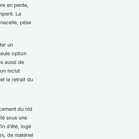
ure en pente,
mpent. La
nacelle, pèse
ter un
seule option
s aussi de
on inclut
t le retrait du
acement du nid
allé sous une
in d’été, logé
s, de matériel