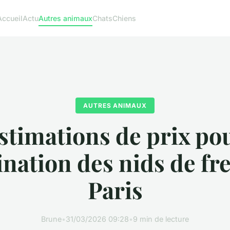
Accueil
Actu
Autres animaux
Chats
Chiens
AUTRES ANIMAUX
stimations de prix po
ination des nids de fr
Paris
Brune
•
31/03/2026 09:28
•
9 min de lecture