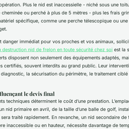
opération. Plus le nid est inaccessielle - niché sous une toit
 cheminée ou perché à plus de 5 mètres - plus les frais gri
matériel spécifique, comme une perche télescopique ou une 
get.
ut danger immédiat pour vos proches et vos animaux, sollici
 destruction nid de frelon en toute sécurité chez soi
est la 
erts disposent non seulement des équipements adaptés, mai
s certifiés, souvent interdits au grand public. Leur interventi
diagnostic, la sécurisation du périmètre, le traitement ciblé e
fluençant le devis final
nts techniques déterminent le coût d’une prestation. L’empl
un nid primaire en avril, de la taille d’une balle de golf, inst
 sera traité rapidement. En revanche, un nid secondaire de f
ère inaccessible ou en hauteur, nécessite davantage de temp