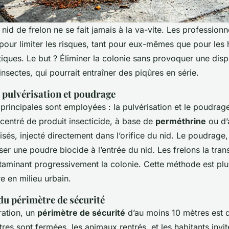
n nid de frelon ne se fait jamais à la va-vite. Les professionn
 pour limiter les risques, tant pour eux-mêmes que pour les h
ques. Le but ? Éliminer la colonie sans provoquer une disp
nsectes, qui pourrait entraîner des piqûres en série.
 pulvérisation et poudrage
rincipales sont employées : la pulvérisation et le poudrag
oncentré de produit insecticide, à base de
perméthrine
ou d’
és, injecté directement dans l’orifice du nid. Le poudrage, 
er une poudre biocide à l’entrée du nid. Les frelons la tran
ontaminant progressivement la colonie. Cette méthode est plu
e en milieu urbain.
du périmètre de sécurité
ration, un
périmètre de sécurité
d’au moins 10 mètres est d
tres sont fermées, les animaux rentrés, et les habitants invit