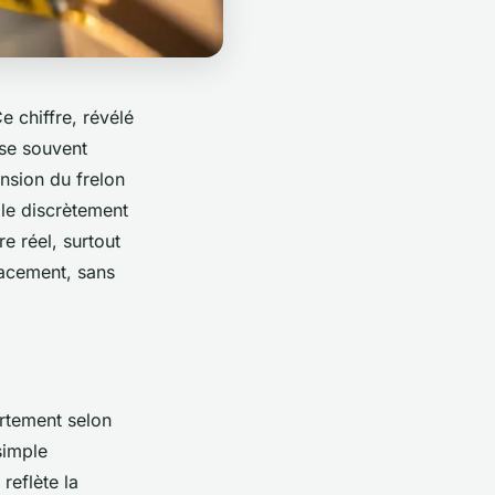
Ce chiffre, révélé
sse souvent
ansion du frelon
alle discrètement
e réel, surtout
cacement, sans
ortement selon
simple
reflète la