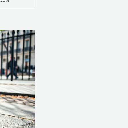
à 50%