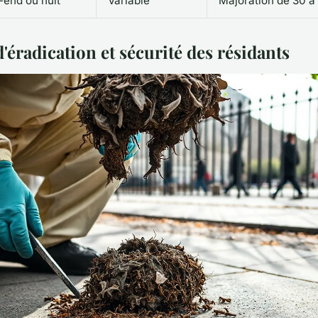
end ou nuit
Variable
Majoration de 30 
éradication et sécurité des résidants