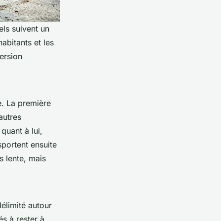
els suivent un
abitants et les
ersion
e. La première
autres
quant à lui,
sportent ensuite
s lente, mais
élimité autour
és à rester à