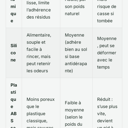
lisse, limite
mi
son poids
risque de
l’adhérence
qu
naturel
casse si
des résidus
e
tombée
Alimentaire,
Moyenne
Moyenne
souple et
(adhère
Sili
, peut se
facile à
bien au sol
co
déformer
rincer, mais
si base
ne
avec le
peut retenir
antidérapa
temps
les odeurs
nte)
Pla
sti
qu
Moins poreux
Réduit :
Faible à
e
que le
s’use plus
moyenne
AB
plastique
vite,
(selon le
S
classique,
devient
poids du
sa
mais rayures
un nid à