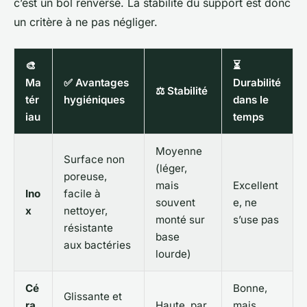
c’est un bol renversé. La stabilité du support est donc
un critère à ne pas négliger.
🎨
⏳
Ma
✅ Avantages
Durabilité
⚖️ Stabilité
tér
hygiéniques
dans le
iau
temps
Moyenne
Surface non
(léger,
poreuse,
mais
Excellent
Ino
facile à
souvent
e, ne
x
nettoyer,
monté sur
s’use pas
résistante
base
aux bactéries
lourde)
Cé
Bonne,
Glissante et
ra
Haute, par
mais