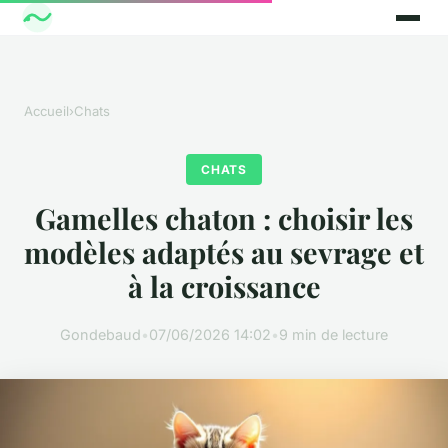
Accueil
›
Chats
CHATS
Gamelles chaton : choisir les
modèles adaptés au sevrage et
à la croissance
Gondebaud
•
07/06/2026 14:02
•
9 min de lecture