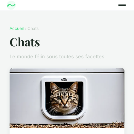
Accueil
› Chats
Chats
Le monde félin sous toutes ses facettes