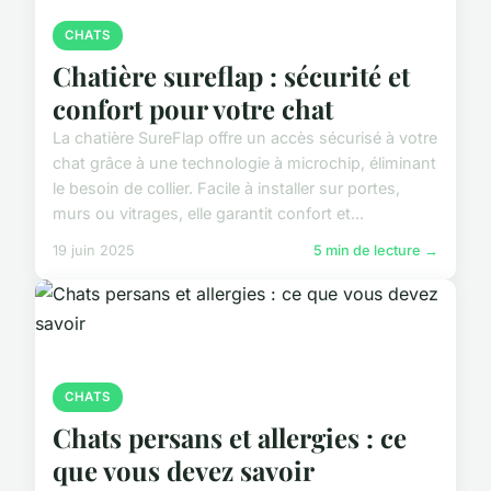
CHATS
Chatière sureflap : sécurité et
confort pour votre chat
La chatière SureFlap offre un accès sécurisé à votre
chat grâce à une technologie à microchip, éliminant
le besoin de collier. Facile à installer sur portes,
murs ou vitrages, elle garantit confort et...
19 juin 2025
5 min de lecture →
CHATS
Chats persans et allergies : ce
que vous devez savoir