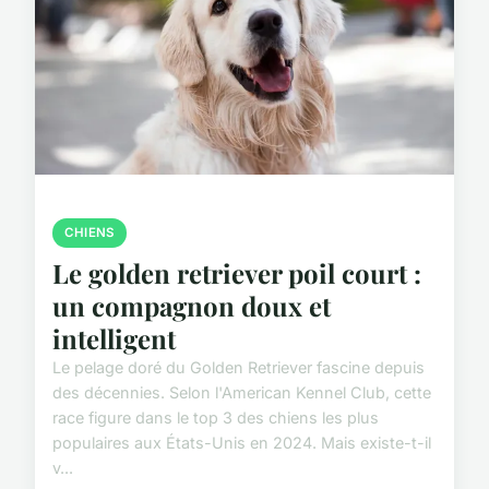
CHIENS
Le golden retriever poil court :
un compagnon doux et
intelligent
Le pelage doré du Golden Retriever fascine depuis
des décennies. Selon l'American Kennel Club, cette
race figure dans le top 3 des chiens les plus
populaires aux États-Unis en 2024. Mais existe-t-il
v...