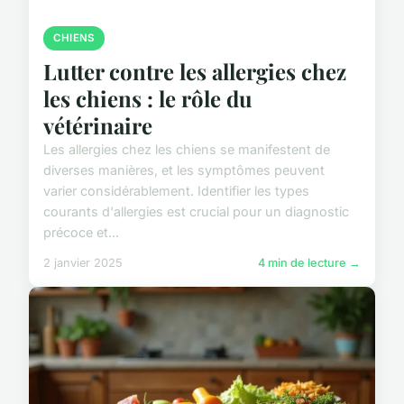
CHIENS
Lutter contre les allergies chez
les chiens : le rôle du
vétérinaire
Les allergies chez les chiens se manifestent de
diverses manières, et les symptômes peuvent
varier considérablement. Identifier les types
courants d'allergies est crucial pour un diagnostic
précoce et...
2 janvier 2025
4 min de lecture →