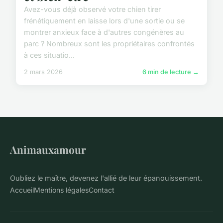
Avez-vous déjà observé votre chien tirer
frénétiquement en laisse lors d'une sortie ou se
montrer anxieux face à d'autres congénères au
parc ? Nombreux sont les propriétaires confrontés
à ces situatio...
2 mars 2026
6 min de lecture →
Animauxamour
Oubliez le maître, devenez l'allié de leur épanouissement.
Accueil
Mentions légales
Contact