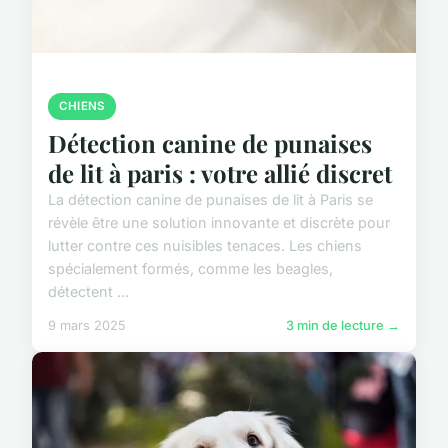
CHIENS
Détection canine de punaises
de lit à paris : votre allié discret
La détection canine de punaises de lit à Paris se
révèle être une solution innovante et discrète pour
lutter contre ces nuisibles tenaces. Les chiens
spécialement formés, comme les beagles,
détectent ...
9 mars 2025
3 min de lecture →