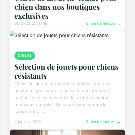
chien dans nos boutiques
exclusives
30/07/2025 07:16
8 min de lecture →
CHIENS
Sélection de jouets pour chiens
résistants
Choisir les jouets pour chiens qui résistent aux
mâchoires puissantes nécessite une attention
particulière. Il est essentiel de s'intéresser aux
matériaux durables. Des matériaux comme le
caoutchouc r...
2 janvier 2025
5 min de lecture →