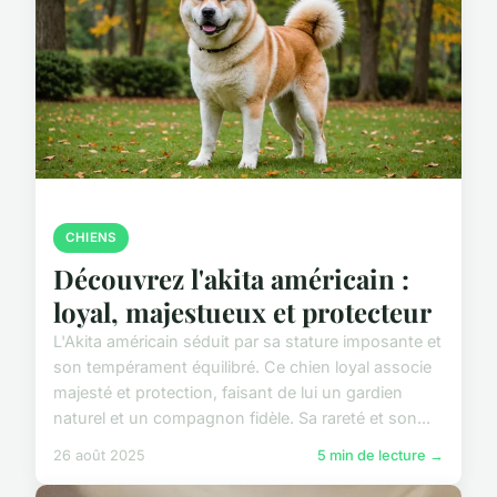
CHIENS
Découvrez l'akita américain :
loyal, majestueux et protecteur
L'Akita américain séduit par sa stature imposante et
son tempérament équilibré. Ce chien loyal associe
majesté et protection, faisant de lui un gardien
naturel et un compagnon fidèle. Sa rareté et son...
26 août 2025
5 min de lecture →