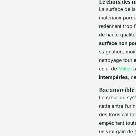
Le choix des 
La surface de la
matériaux poreu
retiennent trop 
de haute qualité
surface non po
stagnation, moin
nettoyage tout 
celui de
Mikizi
a
intempéries
, c
Bac amovible 
Le cœur du syst
nette entre l’uri
des trous calibr
empêchant toute 
un vrai gain de