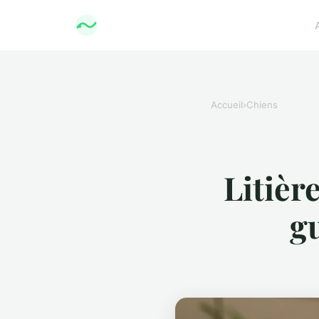
Accueil
›
Chiens
Litièr
gu