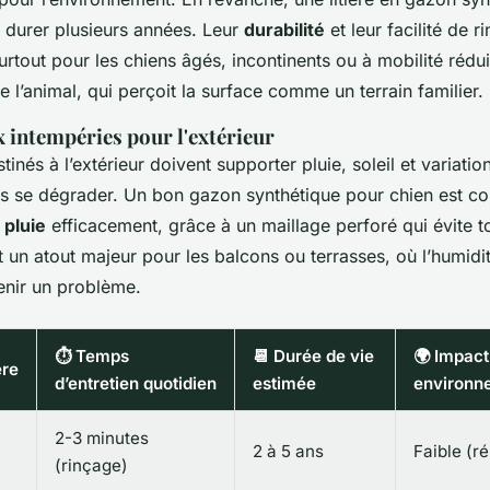
t durer plusieurs années. Leur
durabilité
et leur facilité de r
urtout pour les chiens âgés, incontinents ou à mobilité rédui
 l’animal, qui perçoit la surface comme un terrain familier.
 intempéries pour l'extérieur
inés à l’extérieur doivent supporter pluie, soleil et variatio
s se dégrader. Un bon gazon synthétique pour chien est c
 pluie
efficacement, grâce à un maillage perforé qui évite t
t un atout majeur pour les balcons ou terrasses, où l’humidi
nir un problème.
⏱️ Temps
📆 Durée de vie
🌍 Impact
ère
d’entretien quotidien
estimée
environn
2-3 minutes
2 à 5 ans
Faible (ré
(rinçage)