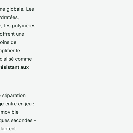
ène globale. Les
ydratées,
he, les polymères
offrent une
Moins de
plifier le
écialisé comme
résistant aux
e séparation
ge
entre en jeu :
 amovible,
elques secondes -
adaptent