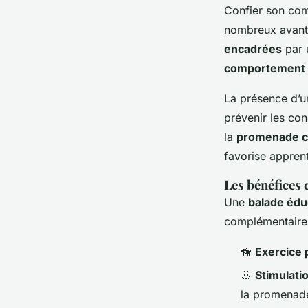
Confier son com
nombreux avanta
encadrées
par 
comportement 
La présence d’
prévenir les con
la
promenade co
favorise apprent
Les bénéfices 
Une
balade édu
complémentaire
🦮
Exercice 
👃
Stimulati
la promenad