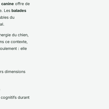
n canine
offre de
me. Les
balades
ubles du
al.
énergie du chien,
ans ce contexte,
oulement : elle
urs dimensions
n
cognitifs durant