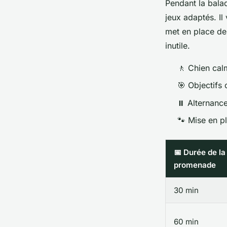
Pendant la balad
jeux adaptés. Il
met en place des
inutile.
🚶 Chien cal
🎯 Objectifs c
⏸️ Alternance
🐾 Mise en p
📅 Durée de la
promenade
30 min
60 min