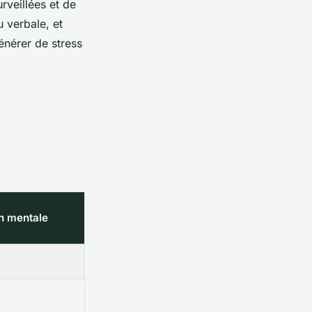
rveillées et de
u verbale, et
énérer de stress
on mentale