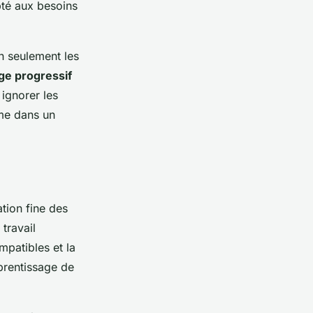
pté aux besoins
n seulement les
ge progressif
 ignorer les
ême dans un
ation fine des
travail
mpatibles et la
pprentissage de