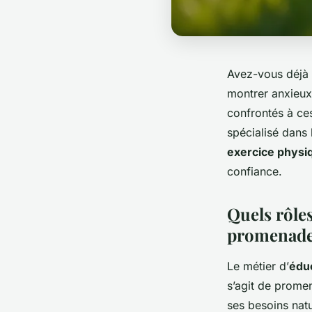
Avez-vous déjà o
montrer anxieux
confrontés à ces
spécialisé dans
exercice physi
confiance.
Quels rôle
promenade
Le métier d’
édu
s’agit de prome
ses besoins natu