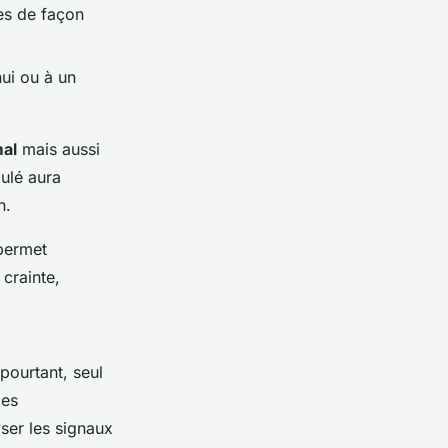
es de façon
nui ou à un
mal
mais aussi
mulé aura
n.
 permet
 crainte,
pourtant, seul
les
ser les signaux