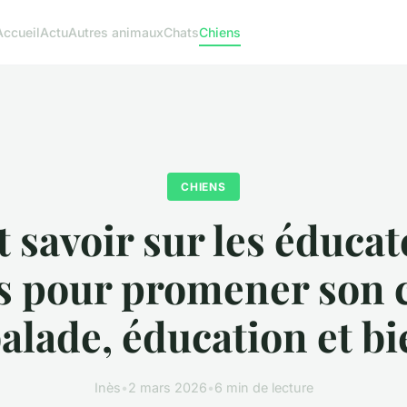
Accueil
Actu
Autres animaux
Chats
Chiens
CHIENS
 savoir sur les éduca
s pour promener son c
alade, éducation et b
Inès
•
2 mars 2026
•
6 min de lecture