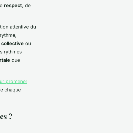
de
respect
, de
ion attentive du
 rythme,
collective
ou
es rythmes
ntale
que
our promener
 de chaque
es ?