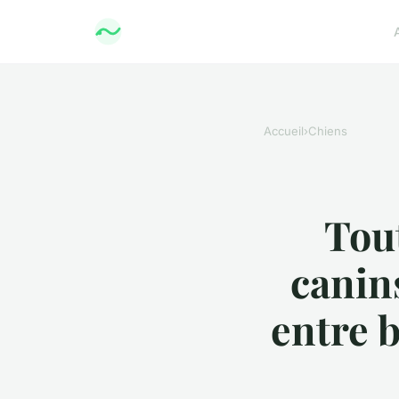
Accueil
›
Chiens
Tout
canin
entre b