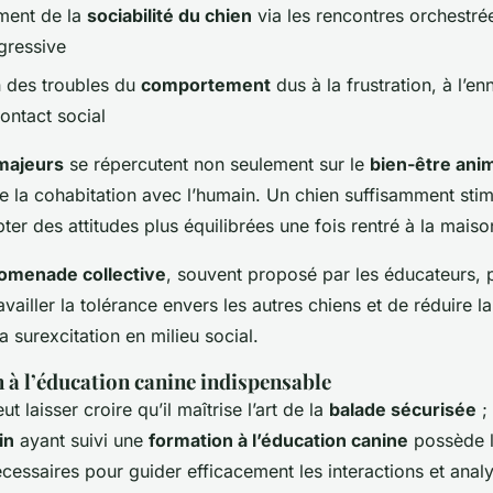
ement de la
sociabilité du chien
via les rencontres orchestré
gressive
 des troubles du
comportement
dus à la frustration, à l’en
ntact social
majeurs
se répercutent non seulement sur le
bien-être ani
e la cohabitation avec l’humain. Un chien suffisamment sti
er des attitudes plus équilibrées une fois rentré à la maiso
omenade collective
, souvent proposé par les éducateurs,
vailler la tolérance envers les autres chiens et de réduire la
la surexcitation en milieu social.
 à l’éducation canine indispensable
t laisser croire qu’il maîtrise l’art de la
balade sécurisée
; 
in
ayant suivi une
formation à l’éducation canine
possède 
essaires pour guider efficacement les interactions et analy