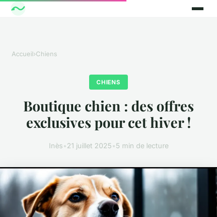
Accueil
›
Chiens
CHIENS
Boutique chien : des offres
exclusives pour cet hiver !
Inès
•
21 juillet 2025
•
5 min de lecture