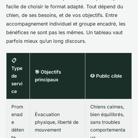
facile de choisir le format adapté. Tout dépend du
chien, de ses besoins, et de vos objectifs. Entre
accompagnement individuel et groupe encadré, les
bénéfices ne sont pas les mêmes. Un tableau vaut
parfois mieux qu’un long discours.
📋
Type
🎯 Objectifs
de
🐶 Public cible
principaux
servi
ce
Prom
Chiens calmes,
enad
Évacuation
bien équilibrés,
e
physique, liberté de
sans troubles
déten
mouvement
comportementa
te
ux