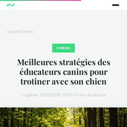
Accueil
›
Chiens
CHIENS
Meilleures stratégies des
éducateurs canins pour
trotiner avec son chien
Eugénie
•
11/03/2026 17:05
•
11 min de lecture