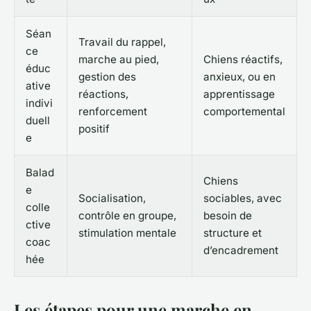
Séan
Travail du rappel,
ce
marche au pied,
Chiens réactifs,
éduc
gestion des
anxieux, ou en
ative
réactions,
apprentissage
indivi
renforcement
comportemental
duell
positif
e
Balad
Chiens
e
Socialisation,
sociables, avec
colle
contrôle en groupe,
besoin de
ctive
stimulation mentale
structure et
coac
d’encadrement
hée
Les étapes pour une marche en